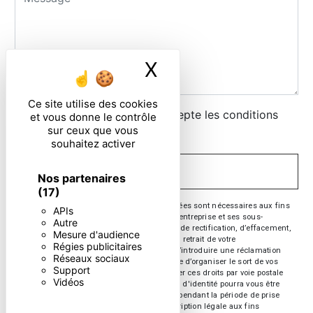
X
Masquer le ban
Ce site utilise des cookies
En cochant cette case, j'accepte les conditions
et vous donne le contrôle
sur ceux que vous
particulières ci-dessous **
souhaitez activer
ENVOYER
Nos partenaires
(17)
** Les données personnelles communiquées sont nécessaires aux fins
APIs
de vous contacter. Elles sont destinées à l'entreprise et ses sous-
Autre
traitants. Vous disposez de droits d’accès, de rectification, d’effacement,
Mesure d'audience
de portabilité, de limitation, d’opposition, de retrait de votre
Régies publicitaires
consentement à tout moment et du droit d’introduire une réclamation
Réseaux sociaux
auprès d’une autorité de contrôle, ainsi que d’organiser le sort de vos
Support
données post-mortem. Vous pouvez exercer ces droits par voie postale
Vidéos
ou par courrier électronique. Un justificatif d'identité pourra vous être
demandé. Nous conservons vos données pendant la période de prise
de contact puis pendant la durée de prescription légale aux fins