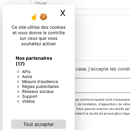
X
Masquer le ban
Ce site utilise des cookies
et vous donne le contrôle
sur ceux que vous
souhaitez activer
Nos partenaires
(17)
En cochant cette case, j'accepte les condi
APIs
Autre
Mesure d'audience
Régies publicitaires
Réseaux sociaux
Support
** Les données personnelles communiquées sont nécessaires aux 
Vidéos
d’effacement, de portabilité, de limitation, d’opposition, de re
vos données post-mortem. Vous pouvez exercer ces droits par v
de prise de contact puis pendant la durée de prescription léga
Tout accepter