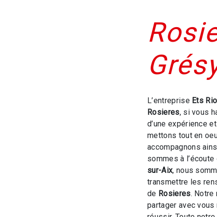
Rosie
Grésy
L’entreprise
Ets Ri
Rosieres
, si vous 
d’une expérience et 
mettons tout en oeu
accompagnons ainsi
sommes à l’écoute 
sur-Aix
, nous somme
transmettre les ren
de
Rosieres
. Notre
partager avec vous 
réussir. Toute notre