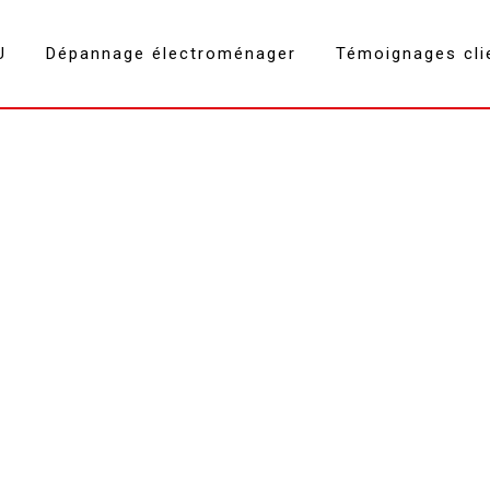
U
Dépannage électroménager
Témoignages cli
Rosieres Grésy-sur-Aix