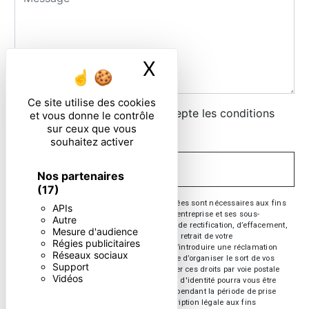
X
Masquer le ban
Ce site utilise des cookies
En cochant cette case, j'accepte les conditions
et vous donne le contrôle
sur ceux que vous
particulières ci-dessous **
souhaitez activer
ENVOYER
Nos partenaires
(17)
** Les données personnelles communiquées sont nécessaires aux fins
APIs
de vous contacter. Elles sont destinées à l'entreprise et ses sous-
Autre
traitants. Vous disposez de droits d’accès, de rectification, d’effacement,
Mesure d'audience
de portabilité, de limitation, d’opposition, de retrait de votre
Régies publicitaires
consentement à tout moment et du droit d’introduire une réclamation
Réseaux sociaux
auprès d’une autorité de contrôle, ainsi que d’organiser le sort de vos
Support
données post-mortem. Vous pouvez exercer ces droits par voie postale
Vidéos
ou par courrier électronique. Un justificatif d'identité pourra vous être
demandé. Nous conservons vos données pendant la période de prise
de contact puis pendant la durée de prescription légale aux fins