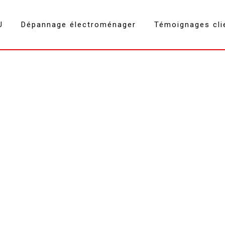
U
Dépannage électroménager
Témoignages cli
Brandt Voglans