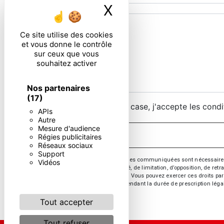
X
Masquer le ban
Ce site utilise des cookies
et vous donne le contrôle
sur ceux que vous
souhaitez activer
Nos partenaires
(17)
En cochant cette case, j'accepte les condi
APIs
Autre
Mesure d'audience
Régies publicitaires
Réseaux sociaux
Support
** Les données personnelles communiquées sont nécessaires aux 
Vidéos
d’effacement, de portabilité, de limitation, d’opposition, de re
vos données post-mortem. Vous pouvez exercer ces droits par v
de prise de contact puis pendant la durée de prescription léga
Tout accepter
Tout refuser