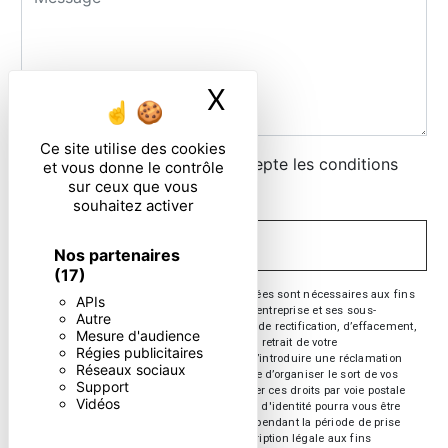
X
Masquer le ban
Ce site utilise des cookies
En cochant cette case, j'accepte les conditions
et vous donne le contrôle
sur ceux que vous
particulières ci-dessous **
souhaitez activer
ENVOYER
Nos partenaires
(17)
** Les données personnelles communiquées sont nécessaires aux fins
APIs
de vous contacter. Elles sont destinées à l'entreprise et ses sous-
Autre
traitants. Vous disposez de droits d’accès, de rectification, d’effacement,
Mesure d'audience
de portabilité, de limitation, d’opposition, de retrait de votre
Régies publicitaires
consentement à tout moment et du droit d’introduire une réclamation
Réseaux sociaux
auprès d’une autorité de contrôle, ainsi que d’organiser le sort de vos
Support
données post-mortem. Vous pouvez exercer ces droits par voie postale
Vidéos
ou par courrier électronique. Un justificatif d'identité pourra vous être
demandé. Nous conservons vos données pendant la période de prise
de contact puis pendant la durée de prescription légale aux fins