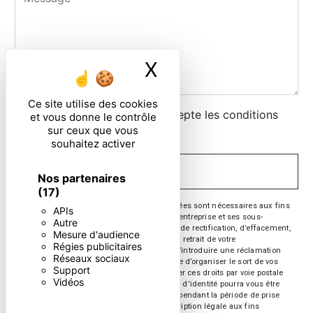
X
Masquer le ban
Ce site utilise des cookies
En cochant cette case, j'accepte les conditions
et vous donne le contrôle
sur ceux que vous
particulières ci-dessous **
souhaitez activer
ENVOYER
Nos partenaires
(17)
** Les données personnelles communiquées sont nécessaires aux fins
APIs
de vous contacter. Elles sont destinées à l'entreprise et ses sous-
Autre
traitants. Vous disposez de droits d’accès, de rectification, d’effacement,
Mesure d'audience
de portabilité, de limitation, d’opposition, de retrait de votre
Régies publicitaires
consentement à tout moment et du droit d’introduire une réclamation
Réseaux sociaux
auprès d’une autorité de contrôle, ainsi que d’organiser le sort de vos
Support
données post-mortem. Vous pouvez exercer ces droits par voie postale
Vidéos
ou par courrier électronique. Un justificatif d'identité pourra vous être
demandé. Nous conservons vos données pendant la période de prise
de contact puis pendant la durée de prescription légale aux fins