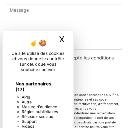
X
Masquer le ban
Ce site utilise des cookies
En cochant cette case, j'accepte les conditions
et vous donne le contrôle
sur ceux que vous
particulières ci-dessous **
souhaitez activer
ENVOYER
Nos partenaires
(17)
** Les données personnelles communiquées sont nécessaires aux fins
APIs
de vous contacter. Elles sont destinées à l'entreprise et ses sous-
Autre
traitants. Vous disposez de droits d’accès, de rectification, d’effacement,
Mesure d'audience
de portabilité, de limitation, d’opposition, de retrait de votre
Régies publicitaires
consentement à tout moment et du droit d’introduire une réclamation
Réseaux sociaux
auprès d’une autorité de contrôle, ainsi que d’organiser le sort de vos
Support
données post-mortem. Vous pouvez exercer ces droits par voie postale
Vidéos
ou par courrier électronique. Un justificatif d'identité pourra vous être