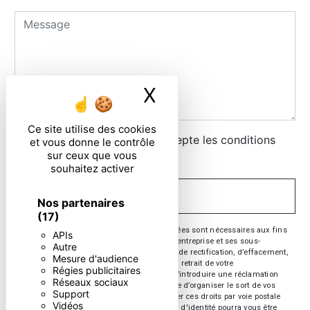
X
Masquer le ban
Ce site utilise des cookies
En cochant cette case, j'accepte les conditions
et vous donne le contrôle
sur ceux que vous
particulières ci-dessous **
souhaitez activer
ENVOYER
Nos partenaires
(17)
** Les données personnelles communiquées sont nécessaires aux fins
APIs
de vous contacter. Elles sont destinées à l'entreprise et ses sous-
Autre
traitants. Vous disposez de droits d’accès, de rectification, d’effacement,
Mesure d'audience
de portabilité, de limitation, d’opposition, de retrait de votre
Régies publicitaires
consentement à tout moment et du droit d’introduire une réclamation
Réseaux sociaux
auprès d’une autorité de contrôle, ainsi que d’organiser le sort de vos
Support
données post-mortem. Vous pouvez exercer ces droits par voie postale
Vidéos
ou par courrier électronique. Un justificatif d'identité pourra vous être