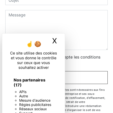
X
Masquer le ban
Ce site utilise des cookies
En cochant cette case, j'accepte les conditions
et vous donne le contrôle
sur ceux que vous
particulières ci-dessous **
souhaitez activer
ENVOYER
Nos partenaires
(17)
** Les données personnelles communiquées sont nécessaires aux fins
APIs
de vous contacter. Elles sont destinées à l'entreprise et ses sous-
Autre
traitants. Vous disposez de droits d’accès, de rectification, d’effacement,
Mesure d'audience
de portabilité, de limitation, d’opposition, de retrait de votre
Régies publicitaires
consentement à tout moment et du droit d’introduire une réclamation
Réseaux sociaux
auprès d’une autorité de contrôle, ainsi que d’organiser le sort de vos