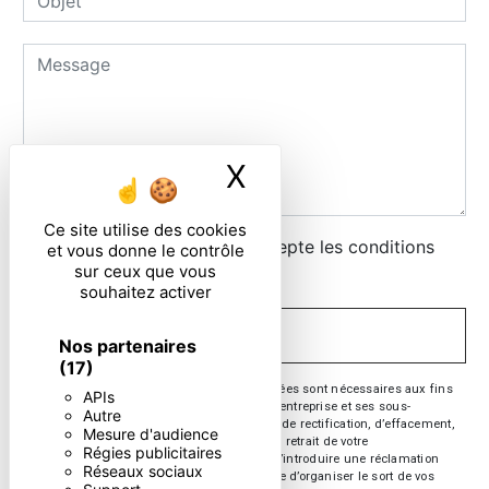
X
Masquer le ban
Ce site utilise des cookies
En cochant cette case, j'accepte les conditions
et vous donne le contrôle
sur ceux que vous
particulières ci-dessous **
souhaitez activer
ENVOYER
Nos partenaires
(17)
** Les données personnelles communiquées sont nécessaires aux fins
APIs
de vous contacter. Elles sont destinées à l'entreprise et ses sous-
Autre
traitants. Vous disposez de droits d’accès, de rectification, d’effacement,
Mesure d'audience
de portabilité, de limitation, d’opposition, de retrait de votre
Régies publicitaires
consentement à tout moment et du droit d’introduire une réclamation
Réseaux sociaux
auprès d’une autorité de contrôle, ainsi que d’organiser le sort de vos