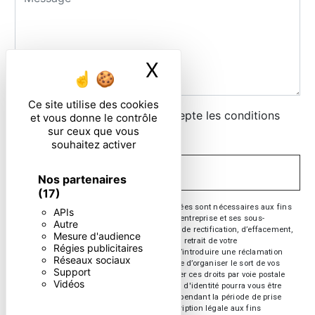
X
Masquer le ban
Ce site utilise des cookies
En cochant cette case, j'accepte les conditions
et vous donne le contrôle
sur ceux que vous
particulières ci-dessous **
souhaitez activer
ENVOYER
Nos partenaires
(17)
** Les données personnelles communiquées sont nécessaires aux fins
APIs
de vous contacter. Elles sont destinées à l'entreprise et ses sous-
Autre
traitants. Vous disposez de droits d’accès, de rectification, d’effacement,
Mesure d'audience
de portabilité, de limitation, d’opposition, de retrait de votre
Régies publicitaires
consentement à tout moment et du droit d’introduire une réclamation
Réseaux sociaux
auprès d’une autorité de contrôle, ainsi que d’organiser le sort de vos
Support
données post-mortem. Vous pouvez exercer ces droits par voie postale
Vidéos
ou par courrier électronique. Un justificatif d'identité pourra vous être
demandé. Nous conservons vos données pendant la période de prise
de contact puis pendant la durée de prescription légale aux fins