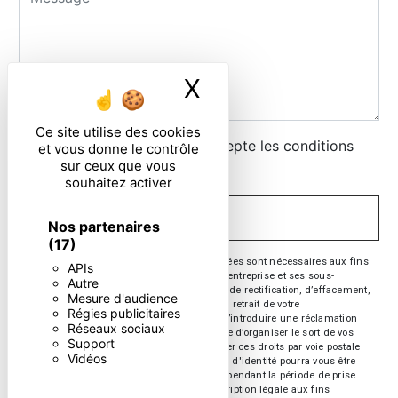
X
Masquer le ban
Ce site utilise des cookies
En cochant cette case, j'accepte les conditions
et vous donne le contrôle
sur ceux que vous
particulières ci-dessous **
souhaitez activer
ENVOYER
Nos partenaires
(17)
** Les données personnelles communiquées sont nécessaires aux fins
APIs
de vous contacter. Elles sont destinées à l'entreprise et ses sous-
Autre
traitants. Vous disposez de droits d’accès, de rectification, d’effacement,
Mesure d'audience
de portabilité, de limitation, d’opposition, de retrait de votre
Régies publicitaires
consentement à tout moment et du droit d’introduire une réclamation
Réseaux sociaux
auprès d’une autorité de contrôle, ainsi que d’organiser le sort de vos
Support
données post-mortem. Vous pouvez exercer ces droits par voie postale
Vidéos
ou par courrier électronique. Un justificatif d'identité pourra vous être
demandé. Nous conservons vos données pendant la période de prise
de contact puis pendant la durée de prescription légale aux fins