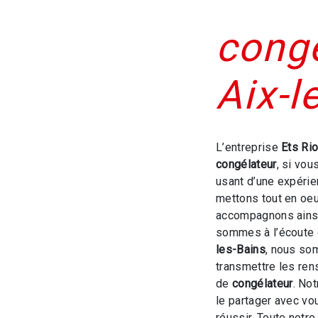
congé
Aix-l
L’entreprise
Ets Ri
congélateur
, si vou
usant d’une expérien
mettons tout en oeu
accompagnons ainsi
sommes à l’écoute 
les-Bains
, nous so
transmettre les ren
de
congélateur
. No
le partager avec vo
réussir. Toute notre