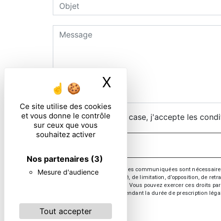
X
Masquer le ban
Ce site utilise des cookies
et vous donne le contrôle
En cochant cette case, j'accepte les condi
sur ceux que vous
souhaitez activer
Nos partenaires
(3)
** Les données personnelles communiquées sont nécessaires aux 
Mesure d'audience
d’effacement, de portabilité, de limitation, d’opposition, de re
vos données post-mortem. Vous pouvez exercer ces droits par v
de prise de contact puis pendant la durée de prescription léga
Tout accepter