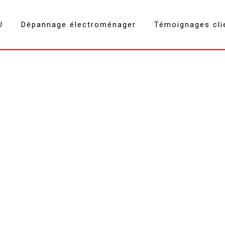
U
Dépannage électroménager
Témoignages cli
congélateur Aix-les-Bains