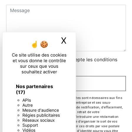
X
Masquer le ban
Ce site utilise des cookies
En cochant cette case, j'accepte les conditions
et vous donne le contrôle
sur ceux que vous
particulières ci-dessous **
souhaitez activer
ENVOYER
Nos partenaires
(17)
** Les données personnelles communiquées sont nécessaires aux fins
APIs
de vous contacter. Elles sont destinées à l'entreprise et ses sous-
Autre
traitants. Vous disposez de droits d’accès, de rectification, d’effacement,
Mesure d'audience
de portabilité, de limitation, d’opposition, de retrait de votre
Régies publicitaires
consentement à tout moment et du droit d’introduire une réclamation
Réseaux sociaux
auprès d’une autorité de contrôle, ainsi que d’organiser le sort de vos
Support
données post-mortem. Vous pouvez exercer ces droits par voie postale
Vidéos
ou par courrier électronique. Un justificatif d'identité pourra vous être