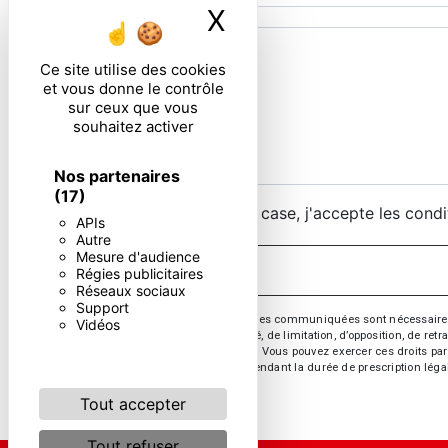
X
Masquer le ban
Ce site utilise des cookies
et vous donne le contrôle
sur ceux que vous
souhaitez activer
Nos partenaires
(17)
En cochant cette case, j'accepte les condi
APIs
Autre
Mesure d'audience
Régies publicitaires
Réseaux sociaux
Support
** Les données personnelles communiquées sont nécessaires aux 
Vidéos
d’effacement, de portabilité, de limitation, d’opposition, de re
vos données post-mortem. Vous pouvez exercer ces droits par v
de prise de contact puis pendant la durée de prescription léga
Tout accepter
Tout refuser