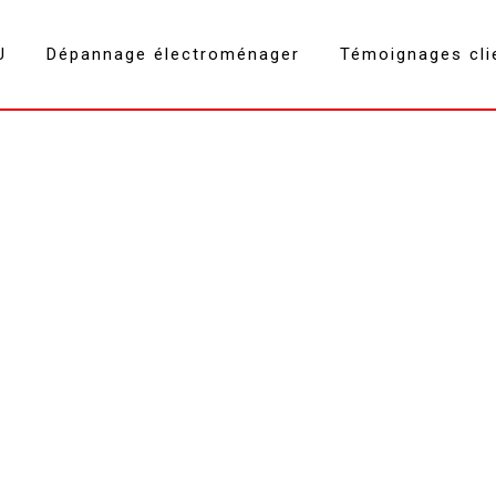
U
Dépannage électroménager
Témoignages cli
Haier Grésy-sur-Aix