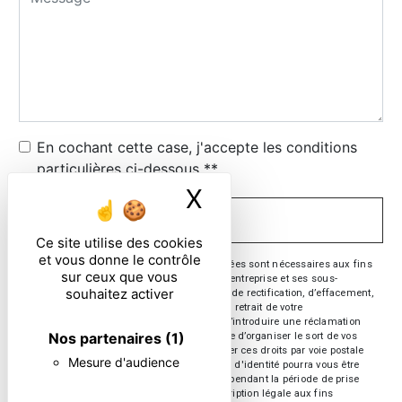
En cochant cette case, j'accepte les conditions
particulières ci-dessous **
X
Masquer le ban
ENVOYER
Ce site utilise des cookies
et vous donne le contrôle
** Les données personnelles communiquées sont nécessaires aux fins
sur ceux que vous
de vous contacter. Elles sont destinées à l'entreprise et ses sous-
souhaitez activer
traitants. Vous disposez de droits d’accès, de rectification, d’effacement,
de portabilité, de limitation, d’opposition, de retrait de votre
consentement à tout moment et du droit d’introduire une réclamation
Nos partenaires
(1)
auprès d’une autorité de contrôle, ainsi que d’organiser le sort de vos
données post-mortem. Vous pouvez exercer ces droits par voie postale
Mesure d'audience
ou par courrier électronique. Un justificatif d'identité pourra vous être
demandé. Nous conservons vos données pendant la période de prise
de contact puis pendant la durée de prescription légale aux fins