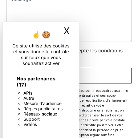
X
Masquer le ban
Ce site utilise des cookies
En cochant cette case, j'accepte les conditions
et vous donne le contrôle
sur ceux que vous
particulières ci-dessous **
souhaitez activer
ENVOYER
Nos partenaires
(17)
** Les données personnelles communiquées sont nécessaires aux fins
APIs
de vous contacter. Elles sont destinées à l'entreprise et ses sous-
Autre
traitants. Vous disposez de droits d’accès, de rectification, d’effacement,
Mesure d'audience
de portabilité, de limitation, d’opposition, de retrait de votre
Régies publicitaires
consentement à tout moment et du droit d’introduire une réclamation
Réseaux sociaux
auprès d’une autorité de contrôle, ainsi que d’organiser le sort de vos
Support
données post-mortem. Vous pouvez exercer ces droits par voie postale
Vidéos
ou par courrier électronique. Un justificatif d'identité pourra vous être
demandé. Nous conservons vos données pendant la période de prise
de contact puis pendant la durée de prescription légale aux fins