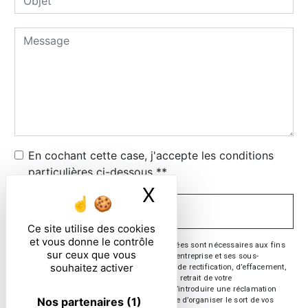
En cochant cette case, j'accepte les conditions
particulières ci-dessous **
X
Masquer le ban
ENVOYER
Ce site utilise des cookies
et vous donne le contrôle
** Les données personnelles communiquées sont nécessaires aux fins
sur ceux que vous
de vous contacter. Elles sont destinées à l'entreprise et ses sous-
souhaitez activer
traitants. Vous disposez de droits d’accès, de rectification, d’effacement,
de portabilité, de limitation, d’opposition, de retrait de votre
consentement à tout moment et du droit d’introduire une réclamation
Nos partenaires
(1)
auprès d’une autorité de contrôle, ainsi que d’organiser le sort de vos