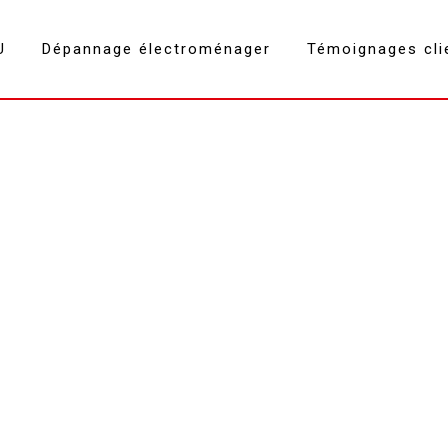
U
Dépannage électroménager
Témoignages cli
lave & sèche linge Montmélian