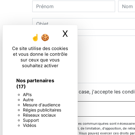
X
Masquer le ban
Ce site utilise des cookies
et vous donne le contrôle
sur ceux que vous
souhaitez activer
Nos partenaires
(17)
En cochant cette case, j'accepte les condi
APIs
Autre
Mesure d'audience
Régies publicitaires
Réseaux sociaux
Support
** Les données personnelles communiquées sont nécessaires aux 
Vidéos
d’effacement, de portabilité, de limitation, d’opposition, de re
vos données post-mortem. Vous pouvez exercer ces droits par v