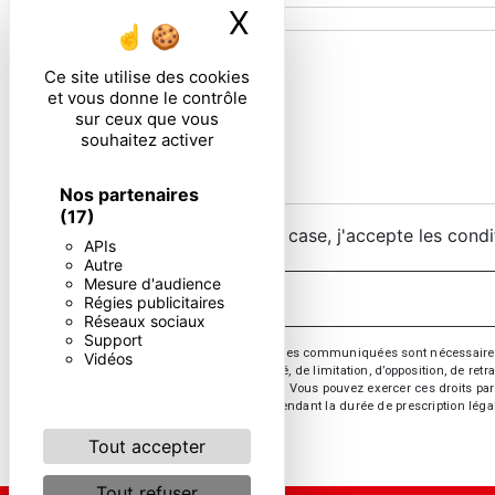
X
Masquer le ban
Ce site utilise des cookies
et vous donne le contrôle
sur ceux que vous
souhaitez activer
Nos partenaires
(17)
En cochant cette case, j'accepte les condi
APIs
Autre
Mesure d'audience
Régies publicitaires
Réseaux sociaux
Support
** Les données personnelles communiquées sont nécessaires aux 
Vidéos
d’effacement, de portabilité, de limitation, d’opposition, de re
vos données post-mortem. Vous pouvez exercer ces droits par v
de prise de contact puis pendant la durée de prescription léga
Tout accepter
Tout refuser