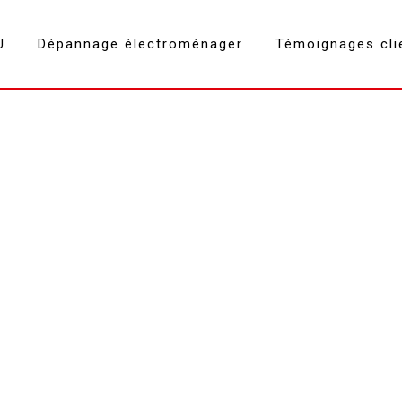
U
Dépannage électroménager
Témoignages cli
lave vaisselle Cognin