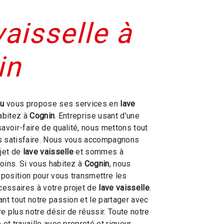
vaisselle à
in
ou
vous propose ses services en
lave
habitez à
Cognin
. Entreprise usant d’une
savoir-faire de qualité, nous mettons tout
s satisfaire. Nous vous accompagnons
ojet de
lave vaisselle
et sommes à
oins. Si vous habitez à
Cognin
, nous
position pour vous transmettre les
essaires à votre projet de
lave vaisselle
.
ant tout notre passion et le partager avec
e plus notre désir de réussir. Toute notre
 et travaille avec propreté et rigueur.