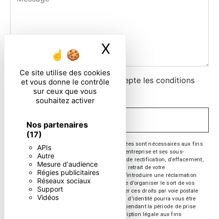
X
Masquer le ban
Ce site utilise des cookies
En cochant cette case, j'accepte les conditions
et vous donne le contrôle
sur ceux que vous
particulières ci-dessous **
souhaitez activer
ENVOYER
Nos partenaires
(17)
** Les données personnelles communiquées sont nécessaires aux fins
APIs
de vous contacter. Elles sont destinées à l'entreprise et ses sous-
Autre
traitants. Vous disposez de droits d’accès, de rectification, d’effacement,
Mesure d'audience
de portabilité, de limitation, d’opposition, de retrait de votre
Régies publicitaires
consentement à tout moment et du droit d’introduire une réclamation
Réseaux sociaux
auprès d’une autorité de contrôle, ainsi que d’organiser le sort de vos
Support
données post-mortem. Vous pouvez exercer ces droits par voie postale
Vidéos
ou par courrier électronique. Un justificatif d'identité pourra vous être
demandé. Nous conservons vos données pendant la période de prise
de contact puis pendant la durée de prescription légale aux fins