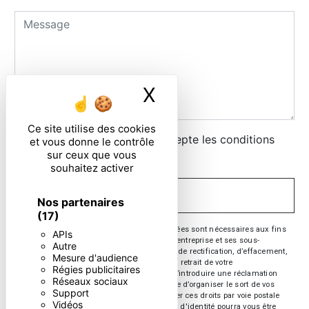
X
Masquer le ban
Ce site utilise des cookies
En cochant cette case, j'accepte les conditions
et vous donne le contrôle
sur ceux que vous
particulières ci-dessous **
souhaitez activer
ENVOYER
Nos partenaires
(17)
** Les données personnelles communiquées sont nécessaires aux fins
APIs
de vous contacter. Elles sont destinées à l'entreprise et ses sous-
Autre
traitants. Vous disposez de droits d’accès, de rectification, d’effacement,
Mesure d'audience
de portabilité, de limitation, d’opposition, de retrait de votre
Régies publicitaires
consentement à tout moment et du droit d’introduire une réclamation
Réseaux sociaux
auprès d’une autorité de contrôle, ainsi que d’organiser le sort de vos
Support
données post-mortem. Vous pouvez exercer ces droits par voie postale
Vidéos
ou par courrier électronique. Un justificatif d'identité pourra vous être