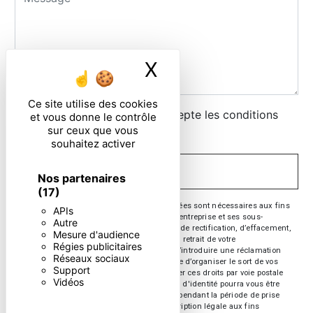
X
Masquer le ban
Ce site utilise des cookies
En cochant cette case, j'accepte les conditions
et vous donne le contrôle
sur ceux que vous
particulières ci-dessous **
souhaitez activer
ENVOYER
Nos partenaires
(17)
** Les données personnelles communiquées sont nécessaires aux fins
APIs
de vous contacter. Elles sont destinées à l'entreprise et ses sous-
Autre
traitants. Vous disposez de droits d’accès, de rectification, d’effacement,
Mesure d'audience
de portabilité, de limitation, d’opposition, de retrait de votre
Régies publicitaires
consentement à tout moment et du droit d’introduire une réclamation
Réseaux sociaux
auprès d’une autorité de contrôle, ainsi que d’organiser le sort de vos
Support
données post-mortem. Vous pouvez exercer ces droits par voie postale
Vidéos
ou par courrier électronique. Un justificatif d'identité pourra vous être
demandé. Nous conservons vos données pendant la période de prise
de contact puis pendant la durée de prescription légale aux fins