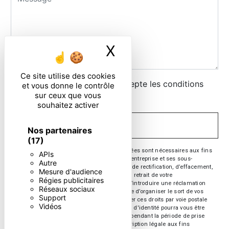
X
Masquer le ban
Ce site utilise des cookies
En cochant cette case, j'accepte les conditions
et vous donne le contrôle
sur ceux que vous
particulières ci-dessous **
souhaitez activer
ENVOYER
Nos partenaires
(17)
** Les données personnelles communiquées sont nécessaires aux fins
APIs
de vous contacter. Elles sont destinées à l'entreprise et ses sous-
Autre
traitants. Vous disposez de droits d’accès, de rectification, d’effacement,
Mesure d'audience
de portabilité, de limitation, d’opposition, de retrait de votre
Régies publicitaires
consentement à tout moment et du droit d’introduire une réclamation
Réseaux sociaux
auprès d’une autorité de contrôle, ainsi que d’organiser le sort de vos
Support
données post-mortem. Vous pouvez exercer ces droits par voie postale
Vidéos
ou par courrier électronique. Un justificatif d'identité pourra vous être
demandé. Nous conservons vos données pendant la période de prise
de contact puis pendant la durée de prescription légale aux fins