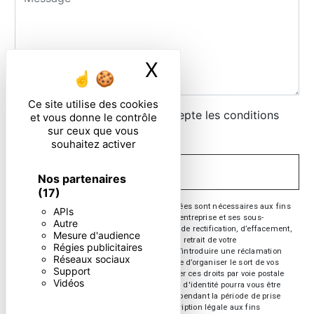
X
Masquer le ban
Ce site utilise des cookies
En cochant cette case, j'accepte les conditions
et vous donne le contrôle
sur ceux que vous
particulières ci-dessous **
souhaitez activer
ENVOYER
Nos partenaires
(17)
** Les données personnelles communiquées sont nécessaires aux fins
APIs
de vous contacter. Elles sont destinées à l'entreprise et ses sous-
Autre
traitants. Vous disposez de droits d’accès, de rectification, d’effacement,
Mesure d'audience
de portabilité, de limitation, d’opposition, de retrait de votre
Régies publicitaires
consentement à tout moment et du droit d’introduire une réclamation
Réseaux sociaux
auprès d’une autorité de contrôle, ainsi que d’organiser le sort de vos
Support
données post-mortem. Vous pouvez exercer ces droits par voie postale
Vidéos
ou par courrier électronique. Un justificatif d'identité pourra vous être
demandé. Nous conservons vos données pendant la période de prise
de contact puis pendant la durée de prescription légale aux fins