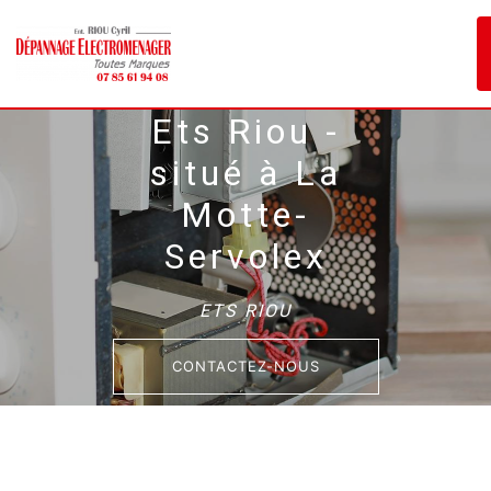
Panneau de gestion des cookies
Ets Riou -
situé à La
Motte-
Servolex
ETS RIOU
CONTACTEZ-NOUS