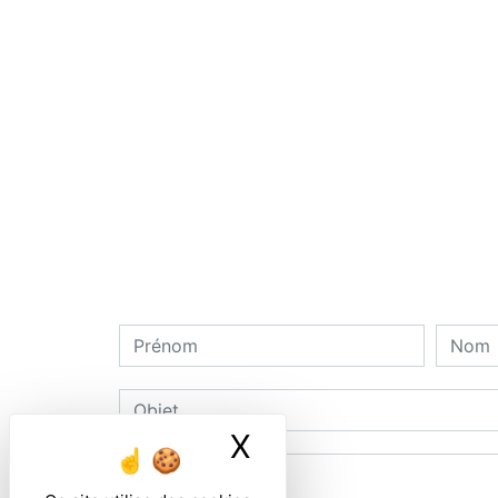
X
Masquer le ban