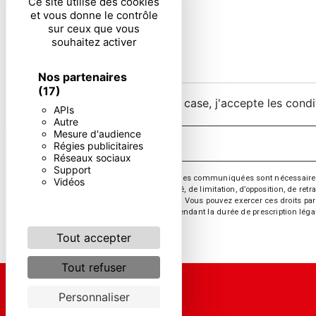
Ce site utilise des cookies
et vous donne le contrôle
sur ceux que vous
souhaitez activer
Nos partenaires
(17)
En cochant cette case, j'accepte les condi
APIs
Autre
Mesure d'audience
Régies publicitaires
Réseaux sociaux
Support
** Les données personnelles communiquées sont nécessaires aux 
Vidéos
d’effacement, de portabilité, de limitation, d’opposition, de re
vos données post-mortem. Vous pouvez exercer ces droits par v
de prise de contact puis pendant la durée de prescription léga
Tout accepter
Tout refuser
Personnaliser