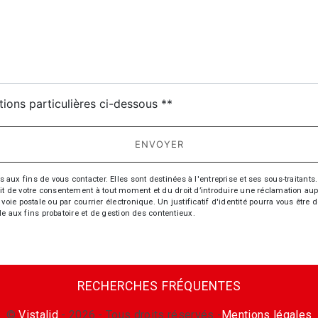
tions particulières ci-dessous **
ENVOYER
fins de vous contacter. Elles sont destinées à l'entreprise et ses sous-traitants. 
trait de votre consentement à tout moment et du droit d’introduire une réclamation aup
oie postale ou par courrier électronique. Un justificatif d'identité pourra vous ê
le aux fins probatoire et de gestion des contentieux.
RECHERCHES FRÉQUENTES
©
Vistalid
- 2026 - Tous droits réservés -
Mentions légales