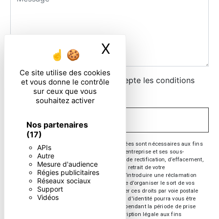
X
Masquer le ban
Ce site utilise des cookies
En cochant cette case, j'accepte les conditions
et vous donne le contrôle
sur ceux que vous
particulières ci-dessous **
souhaitez activer
ENVOYER
Nos partenaires
(17)
** Les données personnelles communiquées sont nécessaires aux fins
APIs
de vous contacter. Elles sont destinées à l'entreprise et ses sous-
Autre
traitants. Vous disposez de droits d’accès, de rectification, d’effacement,
Mesure d'audience
de portabilité, de limitation, d’opposition, de retrait de votre
Régies publicitaires
consentement à tout moment et du droit d’introduire une réclamation
Réseaux sociaux
auprès d’une autorité de contrôle, ainsi que d’organiser le sort de vos
Support
données post-mortem. Vous pouvez exercer ces droits par voie postale
Vidéos
ou par courrier électronique. Un justificatif d'identité pourra vous être
demandé. Nous conservons vos données pendant la période de prise
de contact puis pendant la durée de prescription légale aux fins