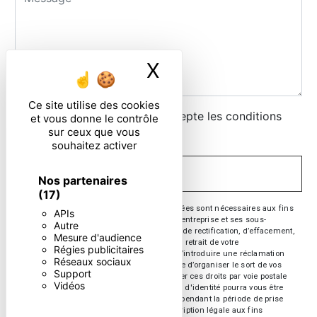
X
Masquer le ban
Ce site utilise des cookies
En cochant cette case, j'accepte les conditions
et vous donne le contrôle
sur ceux que vous
particulières ci-dessous **
souhaitez activer
ENVOYER
Nos partenaires
(17)
** Les données personnelles communiquées sont nécessaires aux fins
APIs
de vous contacter. Elles sont destinées à l'entreprise et ses sous-
Autre
traitants. Vous disposez de droits d’accès, de rectification, d’effacement,
Mesure d'audience
de portabilité, de limitation, d’opposition, de retrait de votre
Régies publicitaires
consentement à tout moment et du droit d’introduire une réclamation
Réseaux sociaux
auprès d’une autorité de contrôle, ainsi que d’organiser le sort de vos
Support
données post-mortem. Vous pouvez exercer ces droits par voie postale
Vidéos
ou par courrier électronique. Un justificatif d'identité pourra vous être
demandé. Nous conservons vos données pendant la période de prise
de contact puis pendant la durée de prescription légale aux fins