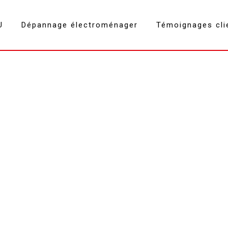
U
Dépannage électroménager
Témoignages cli
lave & sèche linge Challes-les-Eaux