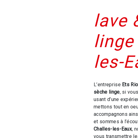
lave 
linge
les-E
L’entreprise
Ets Ri
sèche linge
, si vou
usant d’une expérien
mettons tout en oeu
accompagnons ainsi
et sommes à l’écout
Challes-les-Eaux
, 
vous transmettre l