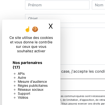
X
Masquer le ban
Ce site utilise des cookies
et vous donne le contrôle
sur ceux que vous
souhaitez activer
Nos partenaires
(17)
En cochant cette case, j'accepte les condi
APIs
Autre
Mesure d'audience
Régies publicitaires
Réseaux sociaux
Support
** Les données personnelles communiquées sont nécessaires aux 
Vidéos
d’effacement, de portabilité, de limitation, d’opposition, de re
vos données post-mortem. Vous pouvez exercer ces droits par v