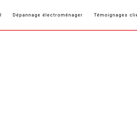
U
Dépannage électroménager
Témoignages cli
Rosieres Chambery