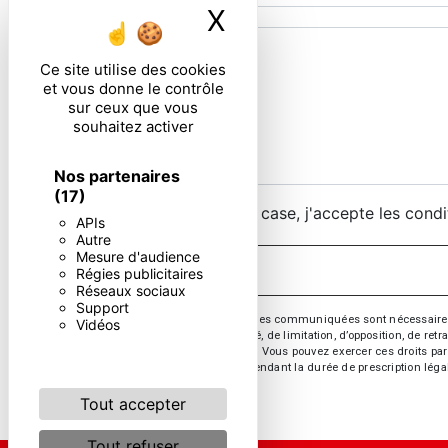
X
Masquer le ban
Ce site utilise des cookies
et vous donne le contrôle
sur ceux que vous
souhaitez activer
Nos partenaires
(17)
En cochant cette case, j'accepte les condi
APIs
Autre
Mesure d'audience
Régies publicitaires
Réseaux sociaux
Support
** Les données personnelles communiquées sont nécessaires aux 
Vidéos
d’effacement, de portabilité, de limitation, d’opposition, de re
vos données post-mortem. Vous pouvez exercer ces droits par v
de prise de contact puis pendant la durée de prescription léga
Tout accepter
Tout refuser