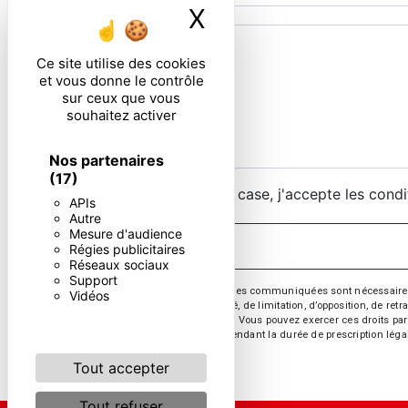
X
Masquer le ban
Ce site utilise des cookies
et vous donne le contrôle
sur ceux que vous
souhaitez activer
Nos partenaires
(17)
En cochant cette case, j'accepte les condi
APIs
Autre
Mesure d'audience
Régies publicitaires
Réseaux sociaux
Support
** Les données personnelles communiquées sont nécessaires aux 
Vidéos
d’effacement, de portabilité, de limitation, d’opposition, de re
vos données post-mortem. Vous pouvez exercer ces droits par v
de prise de contact puis pendant la durée de prescription léga
Tout accepter
Tout refuser