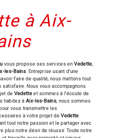
te à Aix-
ains
ou
vous propose ses services en
Vedette
,
ix-les-Bains
. Entreprise usant d’une
savoir-faire de qualité, nous mettons tout
s satisfaire. Nous vous accompagnons
ojet de
Vedette
et sommes à l’écoute de
us habitez à
Aix-les-Bains
, nous sommes
 pour vous transmettre les
essaires à votre projet de
Vedette
.
ant tout notre passion et le partager avec
e plus notre désir de réussir. Toute notre
 et travaille avec propreté et rigueur.