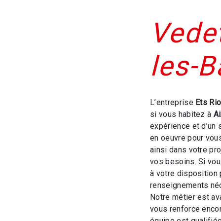
Vedet
les-B
L’entreprise
Ets Ri
si vous habitez à
A
expérience et d’un 
en oeuvre pour vou
ainsi dans votre pr
vos besoins. Si vo
à votre disposition
renseignements néc
Notre métier est av
vous renforce encor
équipe est qualifiée