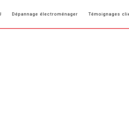
U
Dépannage électroménager
Témoignages cli
Vedette Aix-les-Bains