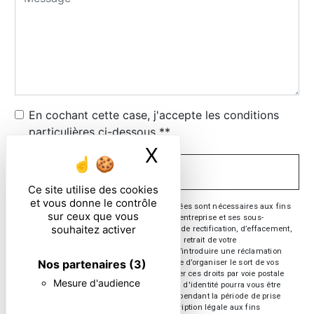
En cochant cette case, j'accepte les conditions
particulières ci-dessous **
X
Masquer le ban
ENVOYER
Ce site utilise des cookies
et vous donne le contrôle
** Les données personnelles communiquées sont nécessaires aux fins
sur ceux que vous
de vous contacter. Elles sont destinées à l'entreprise et ses sous-
souhaitez activer
traitants. Vous disposez de droits d’accès, de rectification, d’effacement,
de portabilité, de limitation, d’opposition, de retrait de votre
consentement à tout moment et du droit d’introduire une réclamation
Nos partenaires
(3)
auprès d’une autorité de contrôle, ainsi que d’organiser le sort de vos
données post-mortem. Vous pouvez exercer ces droits par voie postale
Mesure d'audience
ou par courrier électronique. Un justificatif d'identité pourra vous être
demandé. Nous conservons vos données pendant la période de prise
de contact puis pendant la durée de prescription légale aux fins