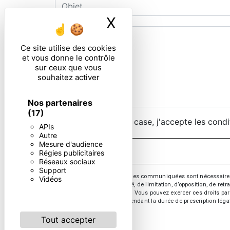
X
Masquer le ban
Ce site utilise des cookies
et vous donne le contrôle
sur ceux que vous
souhaitez activer
Nos partenaires
(17)
En cochant cette case, j'accepte les condi
APIs
Autre
Mesure d'audience
Régies publicitaires
Réseaux sociaux
Support
** Les données personnelles communiquées sont nécessaires aux 
Vidéos
d’effacement, de portabilité, de limitation, d’opposition, de re
vos données post-mortem. Vous pouvez exercer ces droits par v
de prise de contact puis pendant la durée de prescription léga
Tout accepter