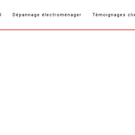
U
Dépannage électroménager
Témoignages cli
Rosieres Montmélian